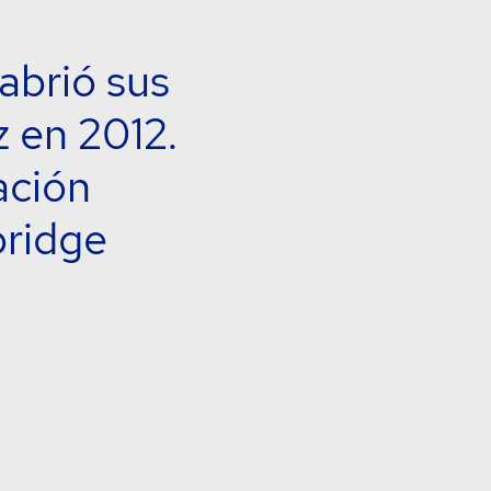
abrió sus
z en 2012.
ación
bridge