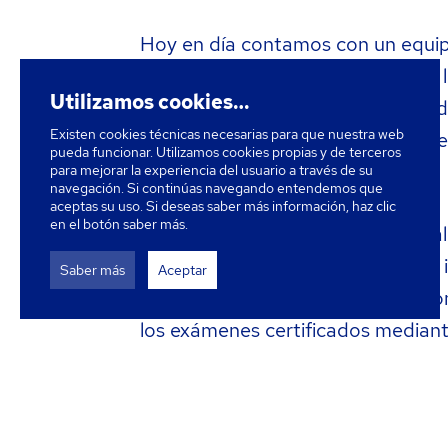
Hoy en día contamos con un equip
nativos, licenciados y expertos en l
Utilizamos cookies…
pedagogía respaldados con más d
Existen cookies técnicas necesarias para que nuestra web
participación y docencia en exámen
pueda funcionar. Utilizamos cookies propias y de terceros
actualizan cada año.
para mejorar la experiencia del usuario a través de su
navegación. Si continúas navegando entendemos que
aceptas su uso. Si deseas saber más información, haz clic
en el botón saber más.
Juntos formamos el equipo actual
Un proyecto que busca acercar el i
Saber más
Aceptar
necesiten nuestros alumnos así c
los exámenes certificados median
cercano.